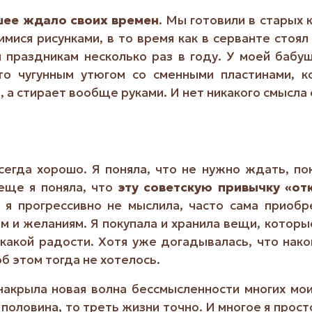
шее ждало своих времен
. Мы готовили в старых 
мися рисунками, в то время как в серванте стоял
праздникам несколько раз в году. У моей бабушк
то чугунным утюгом со сменными пластинами, к
 а стирает вообще руками. И нет никакого смысла 
сегда хорошо. Я поняла, что не нужно ждать, по
 еще я поняла, что
эту советскую привычку «от
ы я прогрессивно не мыслила, часто сама приобр
 и желаниям. Я покупала и хранила вещи, которы
икакой радости. Хотя уже догадывалась, что на
б этом тогда не хотелось.
накрыла новая волна бессмысленности многих мои
половина, то треть жизни точно. И многое я просто