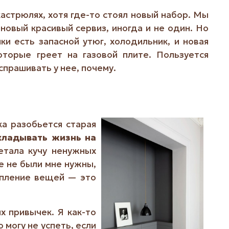
кастрюлях, хотя где-то стоял новый набор. Мы
 новый красивый сервиз, иногда и не один. Но
и есть запасной утюг, холодильник, и новая
оторые греет на газовой плите. Пользуется
спрашивать у нее, почему.
ка разобьется старая
кладывать жизнь на
етала кучу ненужных
е не были мне нужны,
копление вещей — это
х привычек. Я как-то
 могу не успеть, если