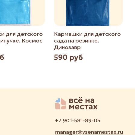
и для детского
Кармашки для детского
липучке. Космос
сада на резинке.
с
Динозавр
уб
590 руб
+7 901-581-89-05
manager@vsenamestax.ru