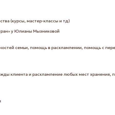
тва (курсы, мастер-классы и тд)
тран» у Юлианы Мызниковой
нностей семьи, помощь в расхламлении, помощь с пе
ужды клиента и расхламление любых мест хранения, 
и