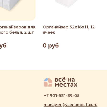
рганайзеров для
Органайзер 32х16х11, 12
ого белья, 2 шт
ячеек
в
руб
0 руб
+7 901-581-89-05
manager@vsenamestax.ru