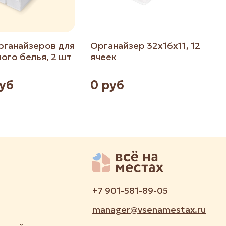
рганайзеров для
Органайзер 32х16х11, 12
К
ого белья, 2 шт
ячеек
руб
0 руб
+7 901-581-89-05
manager@vsenamestax.ru