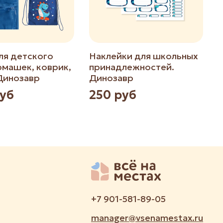
ля детского
Наклейки для школьных
рмашек, коврик,
принадлежностей.
н
Динозавр
Динозавр
руб
250 руб
+7 901-581-89-05
manager@vsenamestax.ru