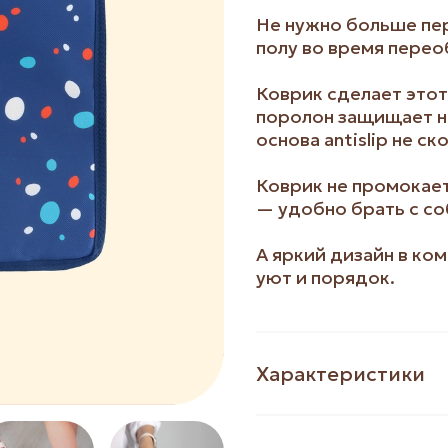
Не нужно больше пе
полу во время перео
Коврик сделает этот
поролон защищает н
основа antislip не ск
Коврик не промокает
— удобно брать с со
А яркий дизайн в ко
уют и порядок.
Характеристики