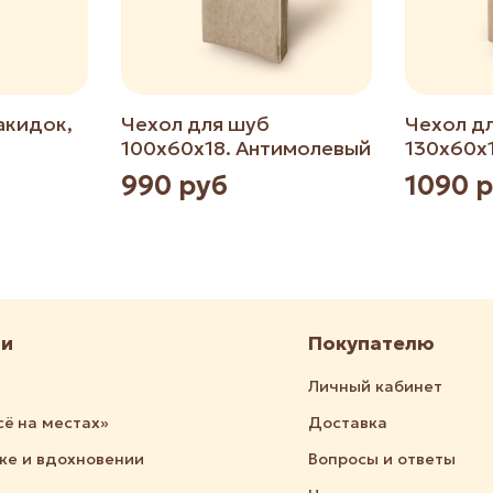
акидок,
Чехол для шуб
Чехол д
100х60х18. Антимолевый
130х60х
990 руб
1090 
ии
Покупателю
Личный кабинет
сё на местах»
Доставка
дке и вдохновении
Вопросы и ответы