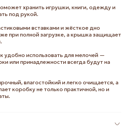
оможет хранить игрушки, книги, одежду и
ать под рукой.
астиковыми вставками и жёсткое дно
же при полной загрузке, а крышка защищает
.
к удобно использовать для мелочей —
рки или принадлежности всегда будут на
очный, влагостойкий и легко очищается, а
лает коробку не только практичной, но и
аты.