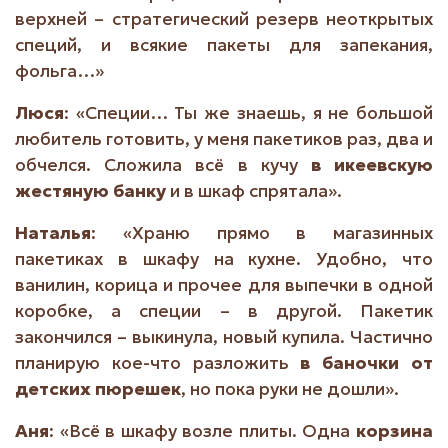
верхней – стратегический резерв неоткрытых
специй, и всякие пакеты для запекания,
фольга…»
Люся
: «Специи… Ты же знаешь, я не большой
любитель готовить, у меня пакетиков раз, два и
обчелся. Сложила всё в кучу
в икеевскую
жестяную банку
и в шкаф спрятала».
Наталья
: «Храню прямо в магазинных
пакетиках в шкафу на кухне. Удобно, что
ванилин, корица и прочее для выпечки в одной
коробке, а специи – в другой. Пакетик
закончился – выкинула, новый купила. Частично
планирую кое-что разложить
в баночки от
детских пюрешек
, но пока руки не дошли».
Аня
: «Всё в шкафу возле плиты. Одна
корзина